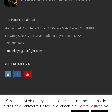
İLETİŞİM BİLGİLERİ
İstanbul Cad. Aydıntepe Sok. No:16 Görele Mah. Beykoz/İSTANBUL
Fikri Öneş Sokak, Vefa Bayırı Caddesi Gayrettepe / İSTANBUL
0533 480 8629
m.cetinkaya@doitfight.com
SOSYAL MEDYA
Size daha iyi bir deneyim sunabilmek için internet sitemizde
©
Doit Fight
All Rights Reserved 2026 - Designed By
Genius Teknoloji
çerezler kullanıyoruz. Detaylı bilgi almak için
Çerez Politikası
ve
Danışmanlık